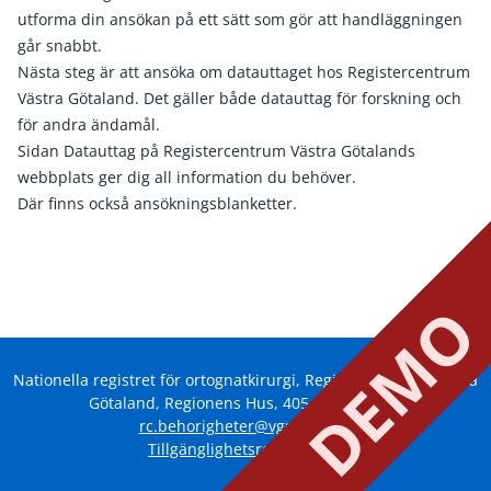
utforma din ansökan på ett sätt som gör att handläggningen
går snabbt.
Nästa steg är att ansöka om datauttaget hos Registercentrum
Västra Götaland. Det gäller både datauttag för forskning och
för andra ändamål.
Sidan Datauttag på Registercentrum Västra Götalands
webbplats ger dig all information du behöver.
Där finns också ansökningsblanketter.
DEM
Nationella registret för ortognatkirurgi, Registercentrum Västra
Götaland, Regionens Hus, 405 44 Göteborg
rc.behorigheter@vgregion.se
Tillgänglighetsredogörelse